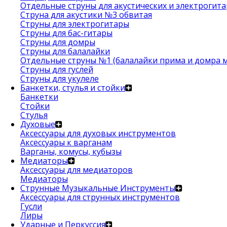
Отдельные струны для акустических и электрогита
Струна для акустики №3 обвитая
Струны для электрогитары
Струны для бас-гитары
Струны для домры
Струны для балалайки
Отдельные струны №1 (балалайки прима и домра м
Струны для гуслей
Струны для укулеле
Банкетки, стулья и стойки
Банкетки
Стойки
Стулья
Духовые
Аксессуары для духовых инструментов
Аксессуары к варганам
Варганы, комусы, кубызы
Медиаторы
Аксессуары для медиаторов
Медиаторы
Струнные Музыкальные Инструменты
Аксессуары для струнных инструментов
Гусли
Лиры
Ударные и Перкуссия