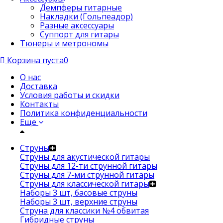
Демпферы гитарные
Накладки (Гольпеадор)
Разные аксессуары
Суппорт для гитары
Тюнеры и метрономы
Корзина пуста
0
О нас
Доставка
Условия работы и скидки
Контакты
Политика конфиденциальности
Еще
Струны
Струны для акустической гитары
Струны для 12-ти струнной гитары
Струны для 7-ми струнной гитары
Струны для классической гитары
Наборы 3 шт, басовые струны
Наборы 3 шт, верхние струны
Струна для классики №4 обвитая
Гибридные струны