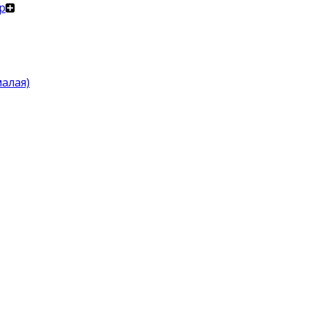
р
алая)