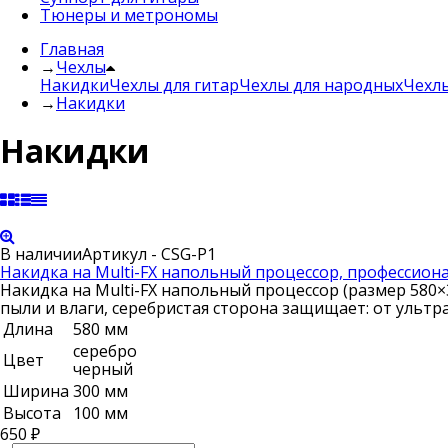
Тюнеры и метрономы
Главная
→
Чехлы
Накидки
Чехлы для гитар
Чехлы для народных
Чехл
→
Накидки
Накидки
В наличии
Артикул - CSG-P1
Накидка на Multi-FX напольный процессор, профессион
Накидка на Multi-FX напольный процессор (размер 580×3
пыли и влаги, серебристая сторона защищает: от ультр
Длина
580 мм
серебро
Цвет
черный
Ширина
300 мм
Высота
100 мм
650
₽