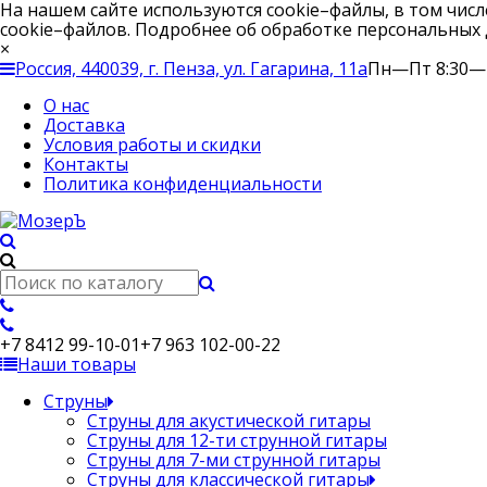
На нашем сайте используются cookie–файлы, в том чис
cookie–файлов. Подробнее об обработке персональных
×
Россия, 440039, г. Пенза, ул. Гагарина, 11а
Пн—Пт 8:30—
О нас
Доставка
Условия работы и скидки
Контакты
Политика конфиденциальности
+7 8412 99-10-01
+7 963 102-00-22
Наши товары
Струны
Струны для акустической гитары
Струны для 12-ти струнной гитары
Струны для 7-ми струнной гитары
Струны для классической гитары