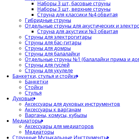
Наборы 3 шт, басовые струны
Наборы 3 шт, верхние струны
Струна для классики №4 обвитая
Гибридные струны
Отдельные струны для акустических и электр
Струна для акустики №3 обвитая
Струны для электрогитары
Струны для бас-гитары
Струны для домры
Струны для балалайки
Отдельные струны №1 (балалайки прима и до
Струны для гуслей
Струны для укулеле
Банкетки, стулья и стойки
Банкетки
Стойки
Стулья
Духовые
Аксессуары для духовых инструментов
Аксессуары к варганам
Варганы, комусы, кубызы
Медиаторы
Аксессуары для медиаторов
Медиаторы
Струнные Музыкальные Инструменты