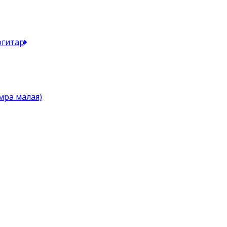
огитар
мра малая)