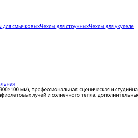
ы для смычковых
Чехлы для струнных
Чехлы для укулеле
альная
00×100 мм), профессиональная: сценическая и студийная
афиолетовых лучей и солнечного тепла, дополнительные 