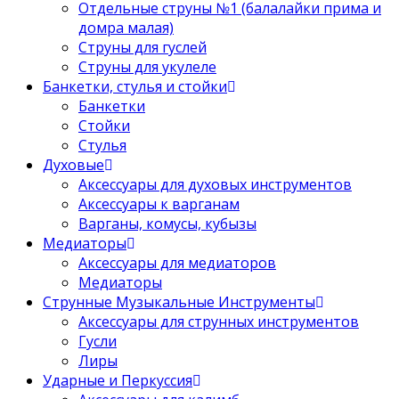
Отдельные струны №1 (балалайки прима и
домра малая)
Струны для гуслей
Струны для укулеле
Банкетки, стулья и стойки
Банкетки
Стойки
Стулья
Духовые
Аксессуары для духовых инструментов
Аксессуары к варганам
Варганы, комусы, кубызы
Медиаторы
Аксессуары для медиаторов
Медиаторы
Струнные Музыкальные Инструменты
Аксессуары для струнных инструментов
Гусли
Лиры
Ударные и Перкуссия