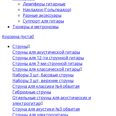
Демпферы гитарные
Накладки (Гольпеадор)
Разные аксессуары
Суппорт для гитары
Тюнеры и метрономы
Корзина пуста
0
Струны
Струны для акустической гитары
Струны для 12-ти струнной гитары
Струны для 7-ми струнной гитары
Струны для классической гитары
Наборы 3 шт, басовые струны
Наборы 3 шт, верхние струны
Струна для классики №4 обвитая
Гибридные струны
Отдельные струны для акустических и
электрогитар
Струна для акустики №3 обвитая
Струны для электрогитары