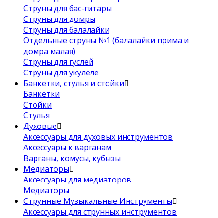
Струны для бас-гитары
Струны для домры
Струны для балалайки
Отдельные струны №1 (балалайки прима и
домра малая)
Струны для гуслей
Струны для укулеле
Банкетки, стулья и стойки
Банкетки
Стойки
Стулья
Духовые
Аксессуары для духовых инструментов
Аксессуары к варганам
Варганы, комусы, кубызы
Медиаторы
Аксессуары для медиаторов
Медиаторы
Струнные Музыкальные Инструменты
Аксессуары для струнных инструментов