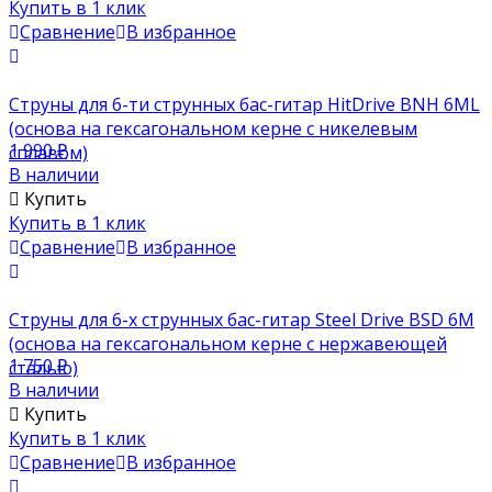
Купить в 1 клик
Сравнение
В избранное
Струны для 6-ти струнных бас-гитар HitDrive BNH 6ML
(основа на гексагональном керне с никелевым
1 990
₽
сплавом)
В наличии
Купить
Купить в 1 клик
Сравнение
В избранное
Струны для 6-х струнных бас-гитар Steel Drive BSD 6M
(основа на гексагональном керне с нержавеющей
1 750
₽
сталью)
В наличии
Купить
Купить в 1 клик
Сравнение
В избранное