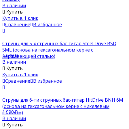
В наличии
Купить
Купить в 1 клик
Сравнение
В избранное
Струны для 5-х струнных бас-гитар Steel Drive BSD
5ML (основа на гексагональном керне с
1 630
₽
нержавеющей сталью)
В наличии
Купить
Купить в 1 клик
Сравнение
В избранное
Струны для 6-ти струнных бас-гитар HitDrive BNH 6M
(основа на гексагональном керне с никелевым
1 990
₽
сплавом)
В наличии
Купить