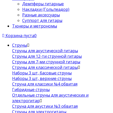
Демпферы гитарные
Накладки (Гольпеадор)
Разные аксессуары
Суппорт для гитары
Тюнеры и метрономы
Корзина пуста
0
Струны
Струны для акустической гитары
Струны для 12-ти струнной гитары
Струны для 7-ми струнной гитары
Струны для классической гитары
Наборы 3 шт, басовые струны
Наборы 3 шт, верхние струны
Струна для классики №4 обвитая
Гибридные струны
Отдельные струны для акустических и
электрогитар
Струна для акустики №3 обвитая
Струны для электрогитары