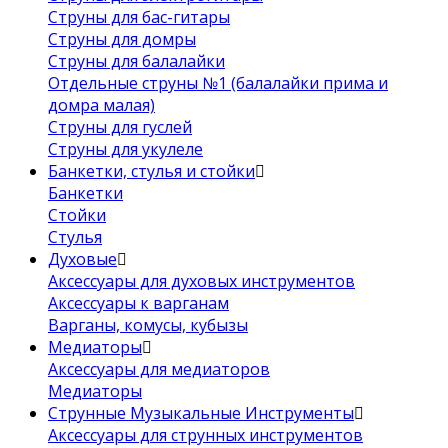
Струны для бас-гитары
Струны для домры
Струны для балалайки
Отдельные струны №1 (балалайки прима и
домра малая)
Струны для гуслей
Струны для укулеле
Банкетки, стулья и стойки
Банкетки
Стойки
Стулья
Духовые
Аксессуары для духовых инструментов
Аксессуары к варганам
Варганы, комусы, кубызы
Медиаторы
Аксессуары для медиаторов
Медиаторы
Струнные Музыкальные Инструменты
Аксессуары для струнных инструментов