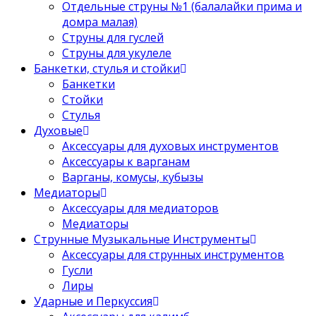
Отдельные струны №1 (балалайки прима и
домра малая)
Струны для гуслей
Струны для укулеле
Банкетки, стулья и стойки
Банкетки
Стойки
Стулья
Духовые
Аксессуары для духовых инструментов
Аксессуары к варганам
Варганы, комусы, кубызы
Медиаторы
Аксессуары для медиаторов
Медиаторы
Струнные Музыкальные Инструменты
Аксессуары для струнных инструментов
Гусли
Лиры
Ударные и Перкуссия