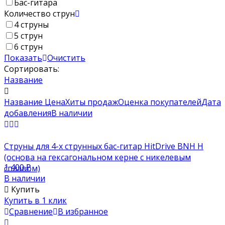
Бас-гитара
Количество струн
4 струны
5 струн
6 струн
Показать
Очистить
Сортировать:
Название
Название
Цена
Хиты продаж
Оценка покупателей
Дата
добавления
В наличии
Струны для 4-х струнных бас-гитар HitDrive BNH H
(основа на гексагональном керне с никелевым
1 400
₽
сплавом)
В наличии
Купить
Купить в 1 клик
Сравнение
В избранное