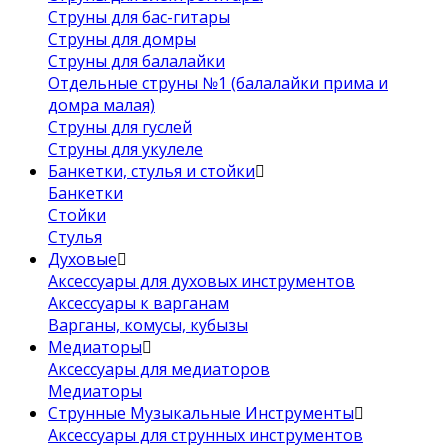
Струны для бас-гитары
Струны для домры
Струны для балалайки
Отдельные струны №1 (балалайки прима и
домра малая)
Струны для гуслей
Струны для укулеле
Банкетки, стулья и стойки
Банкетки
Стойки
Стулья
Духовые
Аксессуары для духовых инструментов
Аксессуары к варганам
Варганы, комусы, кубызы
Медиаторы
Аксессуары для медиаторов
Медиаторы
Струнные Музыкальные Инструменты
Аксессуары для струнных инструментов