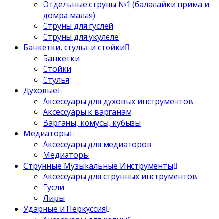
Отдельные струны №1 (балалайки прима и
домра малая)
Струны для гуслей
Струны для укулеле
Банкетки, стулья и стойки
Банкетки
Стойки
Стулья
Духовые
Аксессуары для духовых инструментов
Аксессуары к варганам
Варганы, комусы, кубызы
Медиаторы
Аксессуары для медиаторов
Медиаторы
Струнные Музыкальные Инструменты
Аксессуары для струнных инструментов
Гусли
Лиры
Ударные и Перкуссия