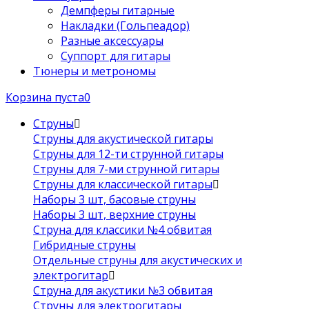
Демпферы гитарные
Накладки (Гольпеадор)
Разные аксессуары
Суппорт для гитары
Тюнеры и метрономы
Корзина пуста
0
Струны
Струны для акустической гитары
Струны для 12-ти струнной гитары
Струны для 7-ми струнной гитары
Струны для классической гитары
Наборы 3 шт, басовые струны
Наборы 3 шт, верхние струны
Струна для классики №4 обвитая
Гибридные струны
Отдельные струны для акустических и
электрогитар
Струна для акустики №3 обвитая
Струны для электрогитары