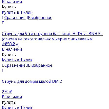
В наличии
Купить
Купить в 1 клик
Сравнение
В избранное
Струны для 5-ти струнных бас-гитар HitDrive BNH 5L
(основа на гексагональном керне с никелевым
1 850
₽
сплавом)
В наличии
Купить
Купить в 1 клик
Сравнение
В избранное
Струны для домры малой DM 2
270
₽
В наличии
Купить
Купить в 1 клик