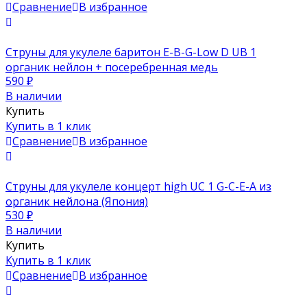
Сравнение
В избранное
Струны для укулеле баритон E-B-G-Low D UB 1
органик нейлон + посеребренная медь
590
₽
В наличии
Купить
Купить в 1 клик
Сравнение
В избранное
Струны для укулеле концерт high UC 1 G-C-E-A из
органик нейлона (Япония)
530
₽
В наличии
Купить
Купить в 1 клик
Сравнение
В избранное