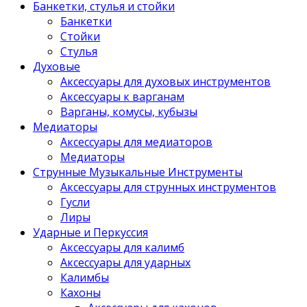
Банкетки, стулья и стойки
Банкетки
Стойки
Стулья
Духовые
Аксессуары для духовых инструментов
Аксессуары к варганам
Варганы, комусы, кубызы
Медиаторы
Аксессуары для медиаторов
Медиаторы
Струнные Музыкальные Инструменты
Аксессуары для струнных инструментов
Гусли
Лиры
Ударные и Перкуссия
Аксессуары для калимб
Аксессуары для ударных
Калимбы
Кахоны