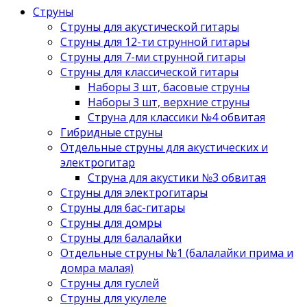
Струны
Струны для акустической гитары
Струны для 12-ти струнной гитары
Струны для 7-ми струнной гитары
Струны для классической гитары
Наборы 3 шт, басовые струны
Наборы 3 шт, верхние струны
Струна для классики №4 обвитая
Гибридные струны
Отдельные струны для акустических и
электрогитар
Струна для акустики №3 обвитая
Струны для электрогитары
Струны для бас-гитары
Струны для домры
Струны для балалайки
Отдельные струны №1 (балалайки прима и
домра малая)
Струны для гуслей
Струны для укулеле