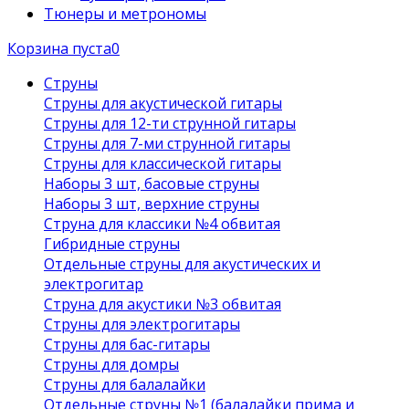
Тюнеры и метрономы
Корзина пуста
0
Струны
Струны для акустической гитары
Струны для 12-ти струнной гитары
Струны для 7-ми струнной гитары
Струны для классической гитары
Наборы 3 шт, басовые струны
Наборы 3 шт, верхние струны
Струна для классики №4 обвитая
Гибридные струны
Отдельные струны для акустических и
электрогитар
Струна для акустики №3 обвитая
Струны для электрогитары
Струны для бас-гитары
Струны для домры
Струны для балалайки
Отдельные струны №1 (балалайки прима и