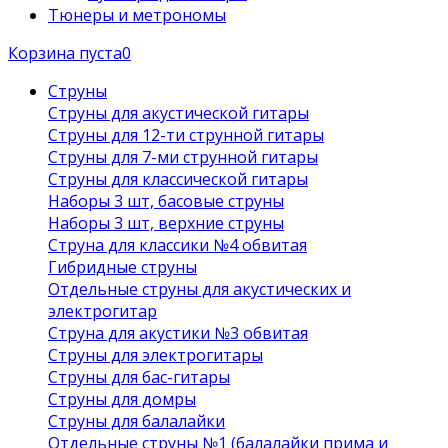
Тюнеры и метрономы
Корзина пуста
0
Струны
Струны для акустической гитары
Струны для 12-ти струнной гитары
Струны для 7-ми струнной гитары
Струны для классической гитары
Наборы 3 шт, басовые струны
Наборы 3 шт, верхние струны
Струна для классики №4 обвитая
Гибридные струны
Отдельные струны для акустических и
электрогитар
Струна для акустики №3 обвитая
Струны для электрогитары
Струны для бас-гитары
Струны для домры
Струны для балалайки
Отдельные струны №1 (балалайки прима и