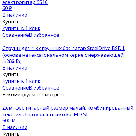
электрогитар SS16
60
₽
В наличии
Купить
Купить в 1 клик
Сравнение
В избранное
Струны для 4-х струнных бас-гитар SteelDrive BSD L
(основа на гексагональном керне с нержавеющей
1 280
₽
сталью)
В наличии
Купить
Купить в 1 клик
Сравнение
В избранное
Рекомендуем посмотреть
Демпфер гитарный размер малый, комбинированный
текстиль+натуральная кожа, MD Sl
600
₽
В наличии
Купить