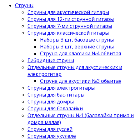
Струны
Струны для акустической гитары
Струны для 12-ти струнной гитары
Струны для 7-ми струнной гитары
Струны для классической гитары
Наборы 3 шт, басовые струны
Наборы 3 шт, верхние струны
Струна для классики №4 обвитая
Гибридные струны
Отдельные струны для акустических и
электрогитар
Струна для акустики №3 обвитая
Струны для электрогитары
Струны для бас-гитары
Струны для домры
Струны для балалайки
Отдельные струны №1 (балалайки прима и
домра малая)
Струны для гуслей
Струны для укулеле