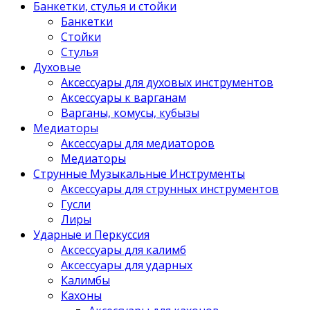
Банкетки, стулья и стойки
Банкетки
Стойки
Стулья
Духовые
Аксессуары для духовых инструментов
Аксессуары к варганам
Варганы, комусы, кубызы
Медиаторы
Аксессуары для медиаторов
Медиаторы
Струнные Музыкальные Инструменты
Аксессуары для струнных инструментов
Гусли
Лиры
Ударные и Перкуссия
Аксессуары для калимб
Аксессуары для ударных
Калимбы
Кахоны