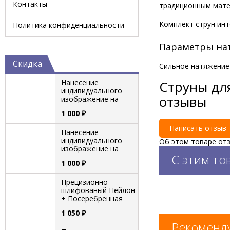
Контакты
традиционным матер
Комплект струн ин
Политика конфиденциальности
Параметры на
Скидка
Сильное натяжение 4
Струны для
Нанесение
индивидуального
отзывы
изображение на
поверхность
1 000
₽
кахонов
Написать отзыв
Нанесение
индивидуального
Об этом товаре отз
изображение на
С этим то
поверхность чехлов
1 000
₽
Прецизионно-
шлифованый Нейлон
+ Посеребренная
медь, среднее
1 050
₽
натяжение, серия
Professional
Рекоменд