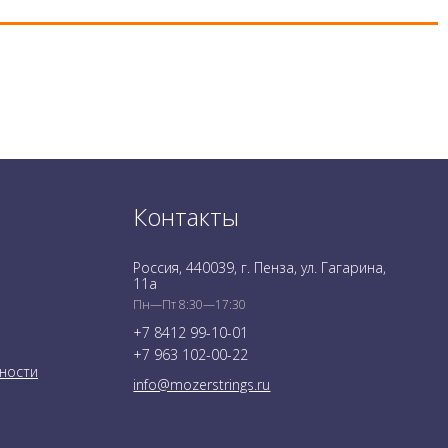
Контакты
Россия, 440039, г. Пенза, ул. Гагарина,
11а
Пн—Пт 8:30—17:30
+7 8412 99-10-01
+7 963 102-00-22
ности
info@mozerstrings.ru