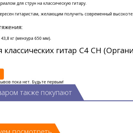
иалом для струн на классическую гитару.
тересен гитаристам, желающим получить современный высокоте
тяжения:
3,8 кг (мензура 650 мм).
 классических гитар C4 CH (Орган
ывов пока нет. Будьте первым!
варом также покупают
уем посмотреть