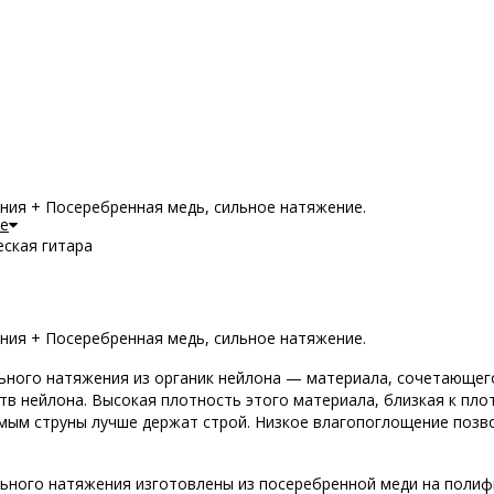
ния + Посеребренная медь, сильное натяжение.
е
еская гитара
ния + Посеребренная медь, сильное натяжение.
ьного натяжения из органик нейлона — материала, сочетающего
тв нейлона. Высокая плотность этого материала, близкая к пл
амым струны лучше держат строй. Низкое влагопоглощение позв
льного натяжения изготовлены из посеребренной меди на полиф