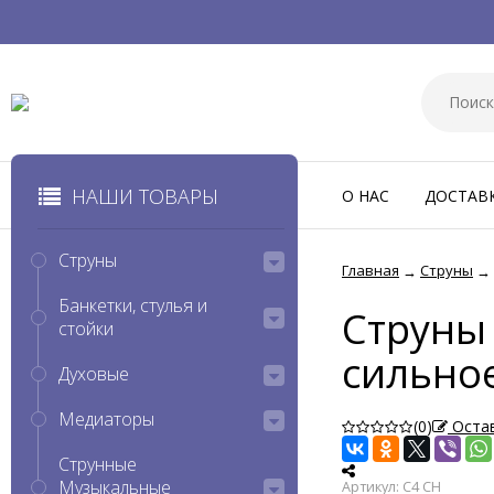
НАШИ ТОВАРЫ
О НАС
ДОСТАВ
Струны
Главная
Струны
→
→
Банкетки, стулья и
Струны 
стойки
сильно
Духовые
Медиаторы
(0)
Остав
Струнные
Музыкальные
Артикул:
C4 CH