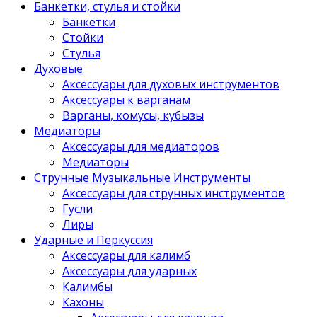
Банкетки, стулья и стойки
Банкетки
Стойки
Стулья
Духовые
Аксессуары для духовых инструментов
Аксессуары к варганам
Варганы, комусы, кубызы
Медиаторы
Аксессуары для медиаторов
Медиаторы
Струнные Музыкальные Инструменты
Аксессуары для струнных инструментов
Гусли
Лиры
Ударные и Перкуссия
Аксессуары для калимб
Аксессуары для ударных
Калимбы
Кахоны