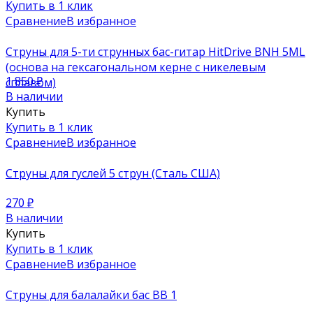
Купить в 1 клик
Сравнение
В избранное
Струны для 5-ти струнных бас-гитар HitDrive BNH 5ML
(основа на гексагональном керне с никелевым
1 850
₽
сплавом)
В наличии
Купить
Купить в 1 клик
Сравнение
В избранное
Струны для гуслей 5 струн (Сталь США)
270
₽
В наличии
Купить
Купить в 1 клик
Сравнение
В избранное
Струны для балалайки бас BB 1