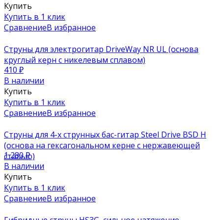
Купить
Купить в 1 клик
Сравнение
В избранное
Струны для электрогитар DriveWay NR UL (основа
круглый керн с никелевым сплавом)
410
₽
В наличии
Купить
Купить в 1 клик
Сравнение
В избранное
Струны для 4-х струнных бас-гитар Steel Drive BSD H
(основа на гексагональном керне с нержавеющей
1 280
₽
сталью)
В наличии
Купить
Купить в 1 клик
Сравнение
В избранное
Гибридные струны HS3G, сильное натяжение