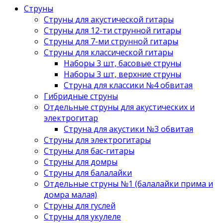
Струны
Струны для акустической гитары
Струны для 12-ти струнной гитары
Струны для 7-ми струнной гитары
Струны для классической гитары
Наборы 3 шт, басовые струны
Наборы 3 шт, верхние струны
Струна для классики №4 обвитая
Гибридные струны
Отдельные струны для акустических и
электрогитар
Струна для акустики №3 обвитая
Струны для электрогитары
Струны для бас-гитары
Струны для домры
Струны для балалайки
Отдельные струны №1 (балалайки прима и
домра малая)
Струны для гуслей
Струны для укулеле