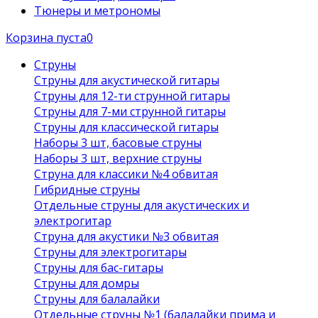
Тюнеры и метрономы
Корзина пуста
0
Струны
Струны для акустической гитары
Струны для 12-ти струнной гитары
Струны для 7-ми струнной гитары
Струны для классической гитары
Наборы 3 шт, басовые струны
Наборы 3 шт, верхние струны
Струна для классики №4 обвитая
Гибридные струны
Отдельные струны для акустических и
электрогитар
Струна для акустики №3 обвитая
Струны для электрогитары
Струны для бас-гитары
Струны для домры
Струны для балалайки
Отдельные струны №1 (балалайки прима и