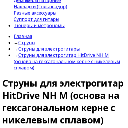
Демпферы гитарные
Накладки (Гольпеадор)
Разные аксессуары
Суппорт для гитары
Тюнеры и метрономы
Главная
→
Струны
→
Струны для электрогитары
→
Струны для электрогитар HitDrive NH M
(основа на гексагональном керне с никелевым
сплавом)
Струны для электрогитар
HitDrive NH M (основа на
гексагональном керне с
никелевым сплавом)