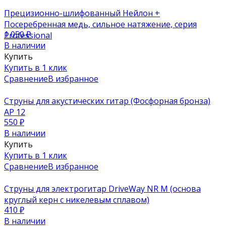
Прецизионно-шлифованный Нейлон +
Посеребренная медь, сильное натяжение, серия
1 050
₽
Professional
В наличии
Купить
Купить в 1 клик
Сравнение
В избранное
Струны для акустических гитар (Фосфорная бронза)
AP 12
550
₽
В наличии
Купить
Купить в 1 клик
Сравнение
В избранное
Струны для электрогитар DriveWay NR M (основа
круглый керн с никелевым сплавом)
410
₽
В наличии