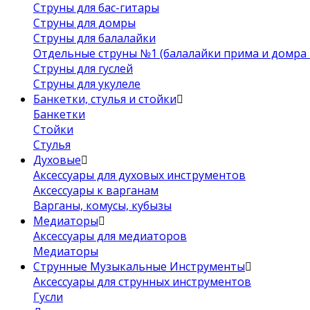
Струны для бас-гитары
Струны для домры
Струны для балалайки
Отдельные струны №1 (балалайки прима и домра 
Струны для гуслей
Струны для укулеле
Банкетки, стулья и стойки
Банкетки
Стойки
Стулья
Духовые
Аксессуары для духовых инструментов
Аксессуары к варганам
Варганы, комусы, кубызы
Медиаторы
Аксессуары для медиаторов
Медиаторы
Струнные Музыкальные Инструменты
Аксессуары для струнных инструментов
Гусли