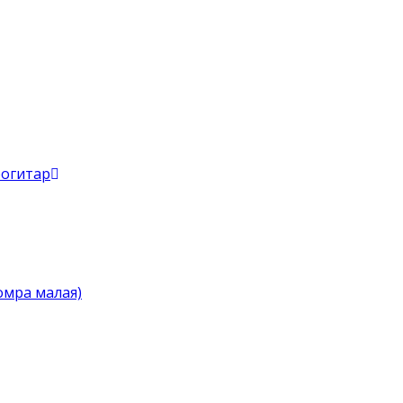
рогитар
омра малая)