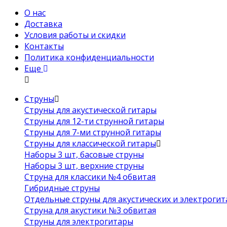
О нас
Доставка
Условия работы и скидки
Контакты
Политика конфиденциальности
Еще
Струны
Струны для акустической гитары
Струны для 12-ти струнной гитары
Струны для 7-ми струнной гитары
Струны для классической гитары
Наборы 3 шт, басовые струны
Наборы 3 шт, верхние струны
Струна для классики №4 обвитая
Гибридные струны
Отдельные струны для акустических и электрогит
Струна для акустики №3 обвитая
Струны для электрогитары