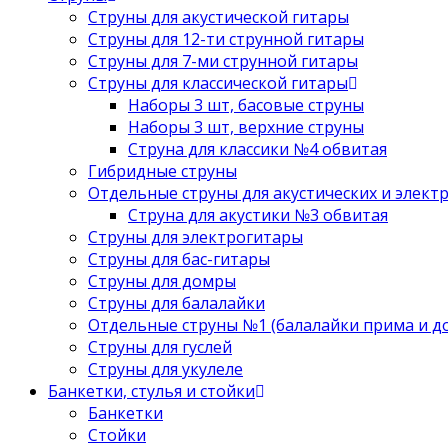
Струны для акустической гитары
Струны для 12-ти струнной гитары
Струны для 7-ми струнной гитары
Струны для классической гитары
Наборы 3 шт, басовые струны
Наборы 3 шт, верхние струны
Струна для классики №4 обвитая
Гибридные струны
Отдельные струны для акустических и элект
Струна для акустики №3 обвитая
Струны для электрогитары
Струны для бас-гитары
Струны для домры
Струны для балалайки
Отдельные струны №1 (балалайки прима и д
Струны для гуслей
Струны для укулеле
Банкетки, стулья и стойки
Банкетки
Стойки