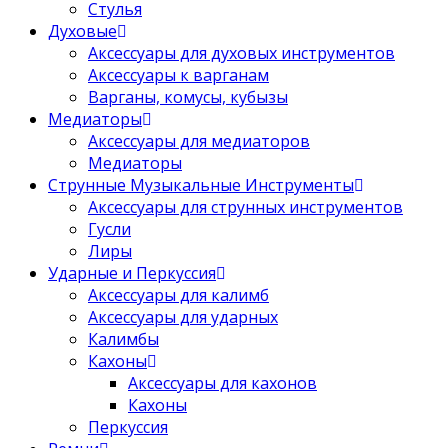
Стулья
Духовые
Аксессуары для духовых инструментов
Аксессуары к варганам
Варганы, комусы, кубызы
Медиаторы
Аксессуары для медиаторов
Медиаторы
Струнные Музыкальные Инструменты
Аксессуары для струнных инструментов
Гусли
Лиры
Ударные и Перкуссия
Аксессуары для калимб
Аксессуары для ударных
Калимбы
Кахоны
Аксессуары для кахонов
Кахоны
Перкуссия