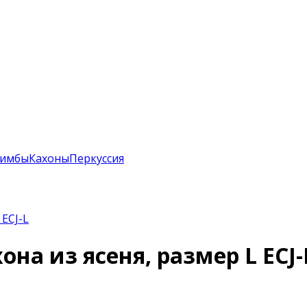
лимбы
Кахоны
Перкуссия
 ECJ-L
на из ясеня, размер L ECJ-