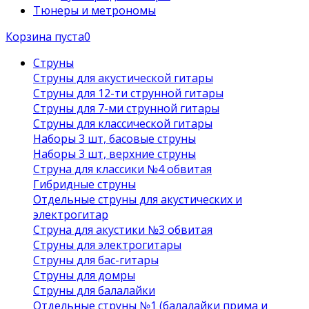
Тюнеры и метрономы
Корзина пуста
0
Струны
Струны для акустической гитары
Струны для 12-ти струнной гитары
Струны для 7-ми струнной гитары
Струны для классической гитары
Наборы 3 шт, басовые струны
Наборы 3 шт, верхние струны
Струна для классики №4 обвитая
Гибридные струны
Отдельные струны для акустических и
электрогитар
Струна для акустики №3 обвитая
Струны для электрогитары
Струны для бас-гитары
Струны для домры
Струны для балалайки
Отдельные струны №1 (балалайки прима и