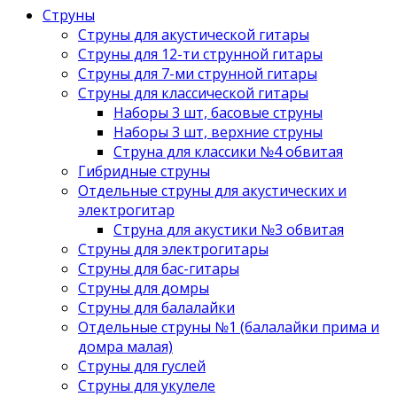
Струны
Струны для акустической гитары
Струны для 12-ти струнной гитары
Струны для 7-ми струнной гитары
Струны для классической гитары
Наборы 3 шт, басовые струны
Наборы 3 шт, верхние струны
Струна для классики №4 обвитая
Гибридные струны
Отдельные струны для акустических и
электрогитар
Струна для акустики №3 обвитая
Струны для электрогитары
Струны для бас-гитары
Струны для домры
Струны для балалайки
Отдельные струны №1 (балалайки прима и
домра малая)
Струны для гуслей
Струны для укулеле