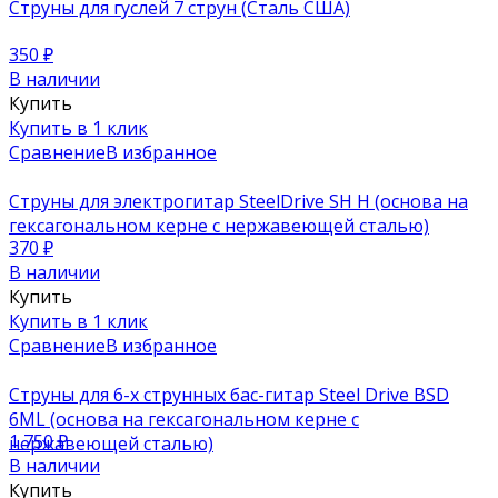
Струны для гуслей 7 струн (Сталь США)
350
₽
В наличии
Купить
Купить в 1 клик
Сравнение
В избранное
Струны для электрогитар SteelDrive SH H (основа на
гексагональном керне с нержавеющей сталью)
370
₽
В наличии
Купить
Купить в 1 клик
Сравнение
В избранное
Струны для 6-х струнных бас-гитар Steel Drive BSD
6ML (основа на гексагональном керне с
1 750
₽
нержавеющей сталью)
В наличии
Купить