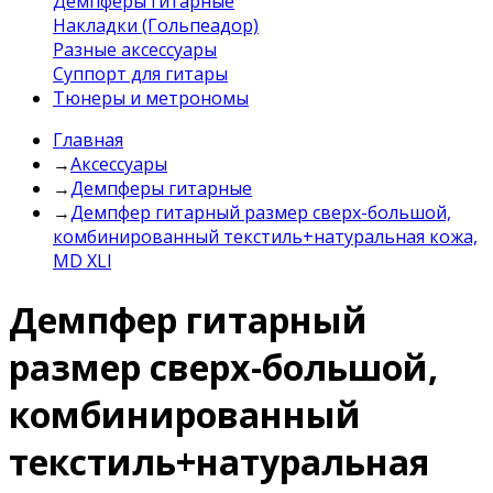
Демпферы гитарные
Накладки (Гольпеадор)
Разные аксессуары
Суппорт для гитары
Тюнеры и метрономы
Главная
→
Аксессуары
→
Демпферы гитарные
→
Демпфер гитарный размер сверх-большой,
комбинированный текстиль+натуральная кожа,
MD XLl
Демпфер гитарный
размер сверх-большой,
комбинированный
текстиль+натуральная