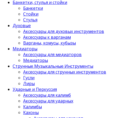
Банкетки, стулья и стойки
Банкетки
Стойки
Стулья
Духовые
Аксессуары для духовых инструментов
Аксессуары к варганам
Варганы, комусы, кубызы
Медиаторы
Аксессуары для медиаторов
Медиаторы
Струнные Музыкальные Инструменты
Аксессуары для струнных инструментов
Гусли
Лиры
Ударные и Перкуссия
Аксессуары для калимб
Аксессуары для ударных
Калимбы
Кахоны