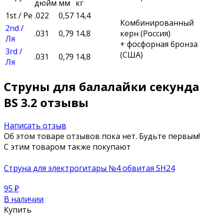
дюйм
мм
кг
1st / Ре
.022
0,57
14,4
Комбинированный
2nd /
.031
0,79
14,8
керн (Россия)
Ля
+ фосфорная бронза
3rd /
(США)
.031
0,79
14,8
Ля
Струны для балалайки секунда
BS 3.2 отзывы
Написать отзыв
Об этом товаре отзывов пока нет. Будьте первым!
С этим товаром также покупают
Струна для электрогитары №4 обвитая SH24
95
₽
В наличии
Купить