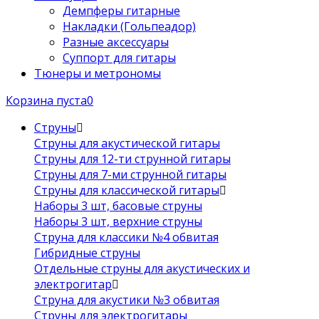
Демпферы гитарные
Накладки (Гольпеадор)
Разные аксессуары
Суппорт для гитары
Тюнеры и метрономы
Корзина пуста
0
Струны
Струны для акустической гитары
Струны для 12-ти струнной гитары
Струны для 7-ми струнной гитары
Струны для классической гитары
Наборы 3 шт, басовые струны
Наборы 3 шт, верхние струны
Струна для классики №4 обвитая
Гибридные струны
Отдельные струны для акустических и
электрогитар
Струна для акустики №3 обвитая
Струны для электрогитары