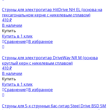
Струны для электрогитар HitDrive NH EL (основа на
гексагональном керне с никелевым сплавом)
410
₽
В наличии
Купить
Купить в 1 клик
Сравнение
В избранное
Струны для электрогитар DriveWay NR M (основа
круглый керн с никелевым сплавом)
410
₽
В наличии
Купить
Купить в 1 клик
Сравнение
В избранное
Струны для 5-х струнных бас-гитар Steel Drive BSD 5M