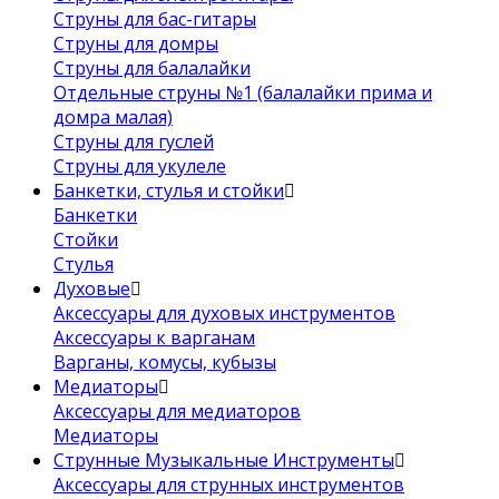
Струны для бас-гитары
Струны для домры
Струны для балалайки
Отдельные струны №1 (балалайки прима и
домра малая)
Струны для гуслей
Струны для укулеле
Банкетки, стулья и стойки
Банкетки
Стойки
Стулья
Духовые
Аксессуары для духовых инструментов
Аксессуары к варганам
Варганы, комусы, кубызы
Медиаторы
Аксессуары для медиаторов
Медиаторы
Струнные Музыкальные Инструменты
Аксессуары для струнных инструментов