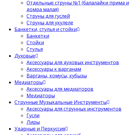
Отдельные струны №1 (балалайки прима и
домра малая)
Струны для гуслей
Струны для укулеле
Банкетки, стулья и стойки
Банкетки
Стойки
Стулья
Духовые
Аксессуары для духовых инструментов
Аксессуары к варганам
Варганы, комусы, кубызы
Медиаторы
Аксессуары для медиаторов
Медиаторы
Струнные Музыкальные Инструменты
Аксессуары для струнных инструментов
Гусли
Лиры
Ударные и Перкуссия