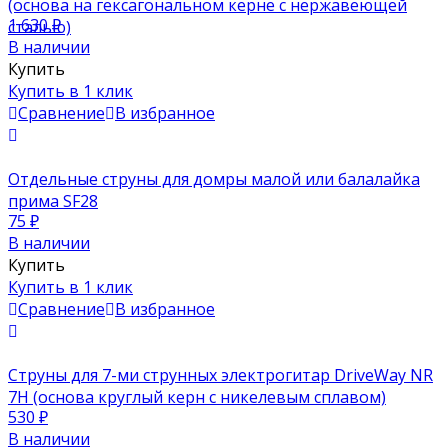
(основа на гексагональном керне с нержавеющей
1 630
₽
сталью)
В наличии
Купить
Купить в 1 клик
Сравнение
В избранное
Отдельные струны для домры малой или балалайка
прима SF28
75
₽
В наличии
Купить
Купить в 1 клик
Сравнение
В избранное
Струны для 7-ми струнных электрогитар DriveWay NR
7H (основа круглый керн с никелевым сплавом)
530
₽
В наличии