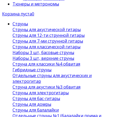
Тюнеры и метрономы
Корзина пуста
0
Струны
Струны для акустической гитары
Струны для 12-ти струнной гитары
Струны для 7-ми струнной гитары
Струны для классической гитары
Наборы 3 шт, басовые струны
Наборы 3 шт, верхние струны
Струна для классики №4 обвитая
Гибридные струны
Отдельные струны для акустических и
электрогитар
Струна для акустики №3 обвитая
Струны для электрогитары
Струны для бас-гитары
Струны для домры
Струны для балалайки
Отдельные струны №1 (балалайки прима и