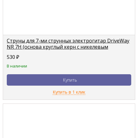
Струны для 7-ми струнных электрогитар DriveWay
NR 7H (основа круглый керн с никелевым
сплавом)
530
₽
В наличии
Купить
Купить в 1 клик