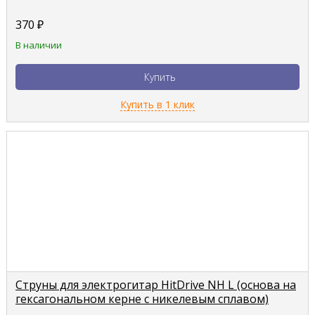
370
₽
В наличии
Купить
Купить в 1 клик
Струны для электрогитар HitDrive NH L (основа на
гексагональном керне с никелевым сплавом)