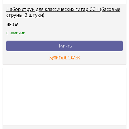
Набор струн для классических гитар CCH (басовые
струны, 3 штуки)
480
₽
В наличии
Купить
Купить в 1 клик