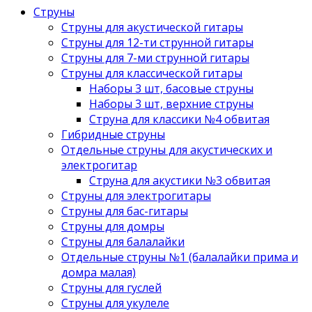
Струны
Струны для акустической гитары
Струны для 12-ти струнной гитары
Струны для 7-ми струнной гитары
Струны для классической гитары
Наборы 3 шт, басовые струны
Наборы 3 шт, верхние струны
Струна для классики №4 обвитая
Гибридные струны
Отдельные струны для акустических и
электрогитар
Струна для акустики №3 обвитая
Струны для электрогитары
Струны для бас-гитары
Струны для домры
Струны для балалайки
Отдельные струны №1 (балалайки прима и
домра малая)
Струны для гуслей
Струны для укулеле