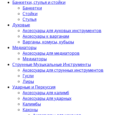
Банкетки, стулья и стойки
Банкетки
Стойки
Стулья
Духовые
Аксессуары для духовых инструментов
Аксессуары к варганам
Варганы, комусы, кубызы
Медиаторы
Аксессуары для медиаторов
Медиаторы
Струнные Музыкальные Инструменты
Аксессуары для струнных инструментов
Гусли
Лиры
Ударные и Перкуссия
Аксессуары для калимб
Аксессуары для ударных
Калимбы
Кахоны