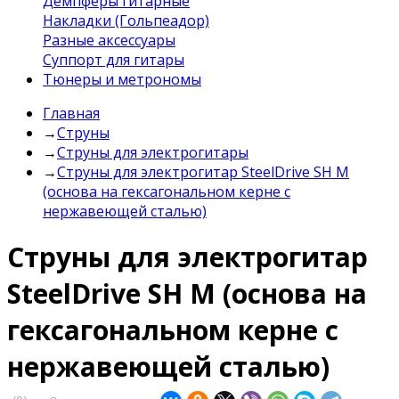
Демпферы гитарные
Накладки (Гольпеадор)
Разные аксессуары
Суппорт для гитары
Тюнеры и метрономы
Главная
→
Струны
→
Струны для электрогитары
→
Струны для электрогитар SteelDrive SH M
(основа на гексагональном керне с
нержавеющей сталью)
Струны для электрогитар
SteelDrive SH M (основа на
гексагональном керне с
нержавеющей сталью)